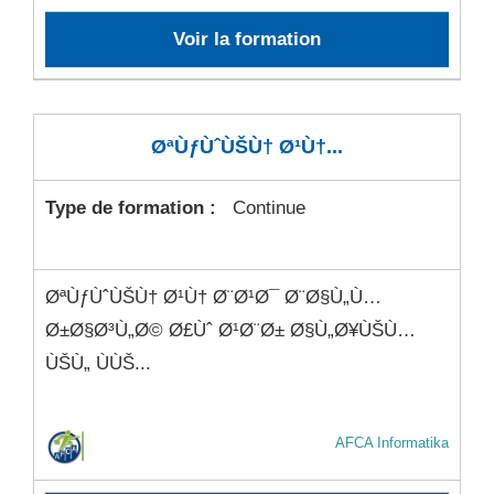
Voir la formation
ØªÙƒÙˆÙŠÙ† Ø¹Ù†...
Type de formation :
Continue
ØªÙƒÙˆÙŠÙ† Ø¹Ù† Ø¨Ø¹Ø¯ Ø¨Ø§Ù„Ù…
Ø±Ø§Ø³Ù„Ø© Ø£Ùˆ Ø¹Ø¨Ø± Ø§Ù„Ø¥ÙŠÙ…
ÙŠÙ„ ÙÙŠ...
AFCA Informatika