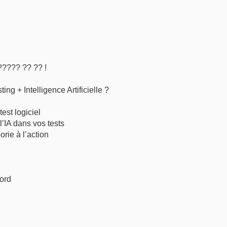
???? ?? ?? !
ng + Intelligence Artificielle ?
est logiciel
’IA dans vos tests
ie à l’action
cord