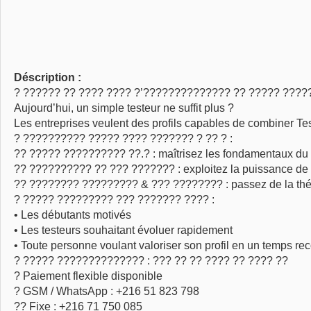
Déscription :
? ?????? ?? ???? ???? ?’?????????????? ?? ????? ?????
Aujourd’hui, un simple testeur ne suffit plus ?
Les entreprises veulent des profils capables de combiner Testi
? ?????????? ????? ???? ??????? ? ?? ? :
?? ????? ?????????? ??.? : maîtrisez les fondamentaux du t
?? ?????????? ?? ??? ??????? : exploitez la puissance de l
?? ???????? ????????? & ??? ???????? : passez de la théor
? ????? ????????? ??? ??????? ???? :
• Les débutants motivés
• Les testeurs souhaitant évoluer rapidement
• Toute personne voulant valoriser son profil en un temps re
? ????? ?????????????? : ??? ?? ?? ???? ?? ???? ??
? Paiement flexible disponible
? GSM / WhatsApp : +216 51 823 798
?? Fixe : +216 71 750 085