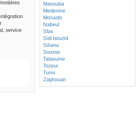
rontières
Manouba
Medenine
intégration
Monastir
r
Nabeul
l, service
Sfax
Sidi bouzid
Siliana
Sousse
Tataouine
Tozeur
Tunis
Zaghouan