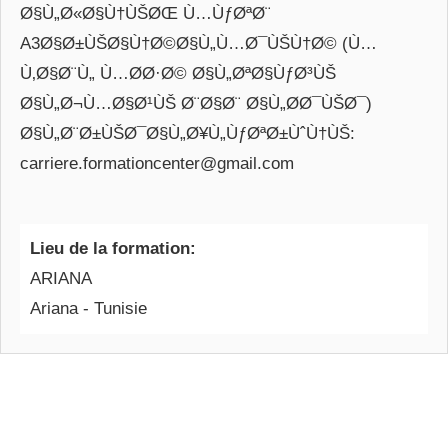
Ø§Ù„Ø«Ø§Ù†ÙŠØŒ Ù…ÙƒØªØ¨
A3Ø§Ø±ÙŠØ§Ù†Ø©Ø§Ù„Ù…Ø¯ÙŠÙ†Ø© (Ù…
Ù‚Ø§Ø¨Ù„ Ù…Ø­Ø·Ø© Ø§Ù„ØªØ§ÙƒØ³ÙŠ
Ø§Ù„Ø¬Ù…Ø§Ø¹ÙŠ Ø¨Ø§Ø¨ Ø§Ù„Ø­Ø¯ÙŠØ¯)
Ø§Ù„Ø¨Ø±ÙŠØ¯Ø§Ù„Ø¥Ù„ÙƒØªØ±ÙˆÙ†ÙŠ:
carriere.formationcenter@gmail.com
Lieu de la formation:
ARIANA
Ariana - Tunisie