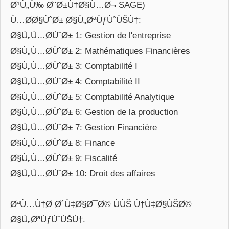
Ø¹Ù„Ù‰ Ø¨Ø±Ù†Ø§Ù…Ø¬ SAGE)
Ù…Ø­Ø§ÙˆØ± Ø§Ù„ØªÙƒÙˆÙŠÙ†:
Ø§Ù„Ù…Ø­ÙˆØ± 1: Gestion de l'entreprise
Ø§Ù„Ù…Ø­ÙˆØ± 2: Mathématiques Financières
Ø§Ù„Ù…Ø­ÙˆØ± 3: Comptabilité I
Ø§Ù„Ù…Ø­ÙˆØ± 4: Comptabilité II
Ø§Ù„Ù…Ø­ÙˆØ± 5: Comptabilité Analytique
Ø§Ù„Ù…Ø­ÙˆØ± 6: Gestion de la production
Ø§Ù„Ù…Ø­ÙˆØ± 7: Gestion Financière
Ø§Ù„Ù…Ø­ÙˆØ± 8: Finance
Ø§Ù„Ù…Ø­ÙˆØ± 9: Fiscalité
Ø§Ù„Ù…Ø­ÙˆØ± 10: Droit des affaires
ØªÙ…Ù†Ø­ Ø´Ù‡Ø§Ø¯Ø© ÙÙŠ Ù†Ù‡Ø§ÙŠØ©
Ø§Ù„ØªÙƒÙˆÙŠÙ†.