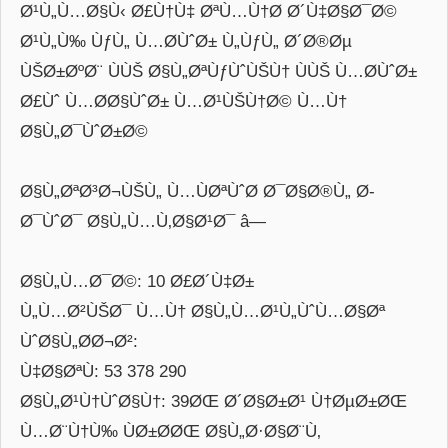
Ø¹Ù„Ù…Ø§Ù‹ Ø£Ù†Ù‡ ØªÙ…Ù†Ø­ Ø´Ù‡Ø§Ø¯Ø©
Ø¹Ù„Ù‰ ÙƒÙ„ Ù…Ø­ÙˆØ± Ù„ÙƒÙ„ Ø´Ø®Øµ
ÙŠØ±ØºØ¨ ÙÙŠ Ø§Ù„ØªÙƒÙˆÙŠÙ† ÙÙŠ Ù…Ø­ÙˆØ±
Ø£Ùˆ Ù…Ø­Ø§ÙˆØ± Ù…Ø¹ÙŠÙ†Ø© Ù…Ù†
Ø§Ù„Ø¯ÙˆØ±Ø©
Ø§Ù„ØªØ³Ø¬ÙŠÙ„ Ù…ÙØªÙˆØ­ Ø¯Ø§Ø®Ù„ Ø­
Ø¯ÙˆØ¯ Ø§Ù„Ù…Ù‚Ø§Ø¹Ø¯ â—
Ø§Ù„Ù…Ø¯Ø©: 10 Ø£Ø´Ù‡Ø±
Ù„Ù…Ø²ÙŠØ¯ Ù…Ù† Ø§Ù„Ù…Ø¹Ù„ÙˆÙ…Ø§Øª
ÙˆØ§Ù„Ø­Ø¬Ø²:
Ù‡Ø§ØªÙ: 53 378 290
Ø§Ù„Ø¹Ù†ÙˆØ§Ù†: 39ØŒ Ø´Ø§Ø±Ø¹ Ù†ØµØ±ØŒ
Ù…Ø¨Ù†Ù‰ ÙØ±Ø­ØŒ Ø§Ù„Ø·Ø§Ø¨Ù‚