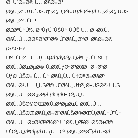
Ø¯ÙˆØ±Ø© Ù…Ø§Ø±Ø³
Ø§Ù„ØªÙƒÙˆÙŠÙ† Ø§Ù„Ø£ÙƒØ«Ø± Ø·Ù„Ø¨Ø§ ÙÙŠ
Ø§Ù„Ø³ÙˆÙ‚!
Ø£ØºÙ†Ù‰ ØªÙƒÙˆÙŠÙ† ÙÙŠ Ù…Ø¬Ø§Ù„
Ø§Ù„Ù…Ø­Ø§Ø³Ø¨Ø© ÙˆØ§Ù„Ø¥Ø¯Ø§Ø±Ø©
(SAGE)!
ÙŠÙˆÙØ± Ù„Ùƒ Ù‡Ø°Ø§Ø§Ù„ØªÙƒÙˆÙŠÙ†
Ø§Ù„ÙØ±ØµØ© Ù„Ø§ÙƒØªØ³Ø§Ø¨ Ø¬Ø²Ø¡
ÙƒØ¨ÙŠØ± Ù…Ù† Ø§Ù„Ù…Ù‡Ø§Ø±Ø§Øª
Ø§Ù„Ø¹Ù…Ù„ÙŠØ© ÙˆØ§Ù„Ù†Ø¸Ø±ÙŠØ© ÙÙŠ
Ø§Ù„Ù…Ø­Ø§Ø³Ø¨Ø©ØŒ Ø§Ù„Ù…
Ø§Ù„ÙŠØ©ØŒØ§Ù„ØªØµØ±Ù Ø§Ù„Ù…
Ø§Ù„ÙŠØŒØ§Ù„Ø¬Ø¨Ø§ÙŠØ©ØŒÙ‚Ø§Ù†ÙˆÙ†
Ø§Ù„Ù…Ø¤Ø³Ø³Ø§Øª ÙˆØ§Ù„Ø¥Ø¯Ø§Ø±Ø©
ÙˆØ§Ù„ØªØµØ±Ù (Ù…Ø¹ Ø§Ù„ØªØ¯Ø±ÙŠØ¨