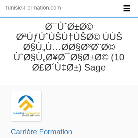
Tunisie-Formation.com
Ø¯ÙˆØ±Ø©
ØªÙƒÙˆÙŠÙ†ÙŠØ© ÙÙŠ
Ø§Ù„Ù…Ø­Ø§Ø³Ø¨Ø©
ÙˆØ§Ù„Ø¥Ø¯Ø§Ø±Ø© (10
Ø£Ø´Ù‡Ø±) Sage
Carrière Formation